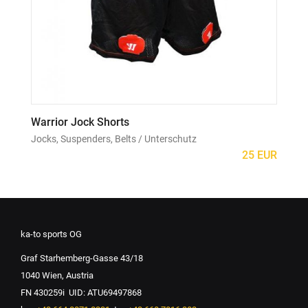
Warrior Jock Shorts
Jocks, Suspenders, Belts / Unterschutz
25 EUR
ka-to sports OG
Graf Starhemberg-Gasse 43/18
1040 Wien, Austria
FN 430259i UID: ATU69497868