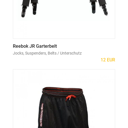
Reebok JR Garterbelt
Jocks, Suspenders, Belts / Unterschutz
12 EUR