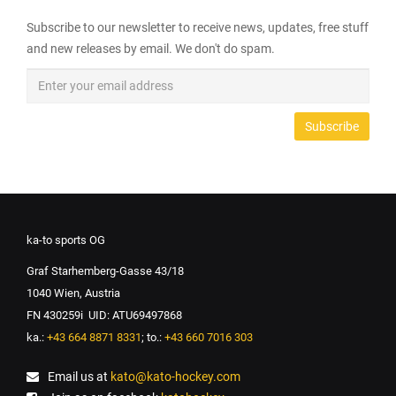
Subscribe to our newsletter to receive news, updates, free stuff
and new releases by email. We don't do spam.
ka-to sports OG
Graf Starhemberg-Gasse 43/18
1040 Wien, Austria
FN 430259i UID: ATU69497868
ka.:
+43 664 8871 8331
; to.:
+43 660 7016 303
Email us at
kato@kato-hockey.com